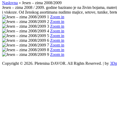
Naslovna
»
Jesen – zima 2008/2009
Jesen – zima 2008 / 2009. godine bazirano je na živim bojama, materij
i viskoze. Od ženskog asortimana nudimo majice, setove, tunike, bretel
Zoom in
Zoom in
Zoom in
Zoom in
Zoom in
Zoom in
Zoom in
Zoom in
Zoom in
Copyright © 2026. Pletenina DAVOR. All Rights Reserved. | by
3Dp